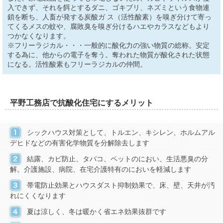
入できず、それを餌とするダニ、ゴキブリ、ネズミという食物連
鎖を断ち、人畜が発する炭酸ガ ス（活性酸素）を嗅ぎ分けて寄っ
てくるメスの蚊や、腐敗臭を嗅ぎ分けるハエやカラスなどもより
つかなくなります。
※フリーラジカル・・・一般的に酸化力の強い物質の総称。安定
する為に、他からの電子を奪う。奪われた物質が酸化された状態
になる。活性酸素もフリーラジカルの仲間。
平野工務店で抗酸化住宅にするメリット
シックハウス対策として、トルエン、キシレン、ホルムアル
デヒドなどの有害化学物質を分解除去します
結露、カビ防止、タバコ、ペットのにおい、生活悪臭の分
解。介護施設、病院、在宅介護特有のにおいを軽減します
帯電防止効果とハウスダスト抑制効果で、床、壁、天井が汚
れにくくなります
夏は涼しく、冬は暖かく省エネ効果抜群です