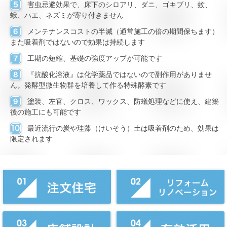
害虫忌避効果で、床下のシロアリ、ダニ、ゴキブリ、蚊、
蛾、ハエ、ネズミが寄り付きません
メンテナンスコストの半減（通常施工の倍の期間保ちます）
また吸着剤ではないので効果は持続します
工期の短縮、基礎の強度アップが可能です
『抗酸化溶液』は化学薬品ではないので副作用がありませ
ん。発酵型微生物群を培養して作る特殊酵素です
塗装、左官、クロス、ワックス、防蟻処理などに使え、建築
後の施工にも可能です
最近流行の炭や珪藻（けいそう）土は吸着剤のため、効果は
限定されます