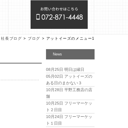
>
社長ブログ
>
ブログ
>
アットイーズのメニュー1
News
08月25日
明日は縁日
05月02日
アットイーズの
ある日のまかない３
10月28日
平野工務店の店
舗
10月25日
フリーマーケッ
ト２日目
10月24日
フリーマーケッ
ト１日目