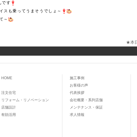
んです
イスも乗ってうまそうでしょ～
て～
★本
ナビゲーション
HOME
施工事例
お客様の声
注文住宅
代表挨拶
リフォーム・リノベーション
会社概要・系列店舗
店舗設計
メンテナンス・保証
有効活用
求人情報