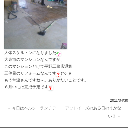
大体スケルトンになりました
大東市のマンションなんですが、
このマンションだけで平野工務店通算
三件目のリフォームなんです
(^o^)/
もう常連さんですね～。ありがたいことです。
６月中には完成予定です
2011/04/30
←
今日はヘルシーランチデー
アットイーズのある日のまかな
投稿ナビゲーション
い３
→