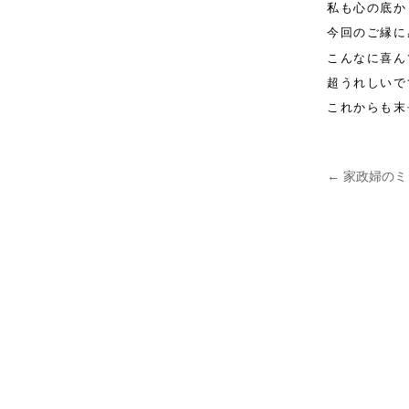
私も心の底か
今回のご縁に
こんなに喜ん
超うれしいで
これからも末
←
家政婦のミ
投稿