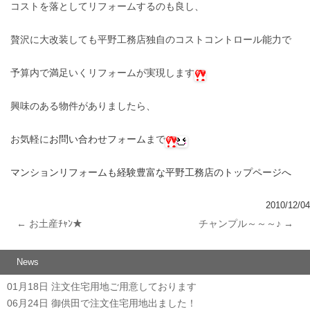
コストを落としてリフォームするのも良し、
贅沢に大改装しても平野工務店独自のコストコントロール能力で
予算内で満足いくリフォームが実現します
興味のある物件がありましたら、
お気軽に
お問い合わせフォーム
まで
マンションリフォームも経験豊富な平野工務店のトップページへ
2010/12/04
←
お土産ﾁｬﾝ★
チャンプル～～～♪
→
投稿ナビゲーション
News
01月18日
注文住宅用地ご用意しております
06月24日
御供田で注文住宅用地出ました！