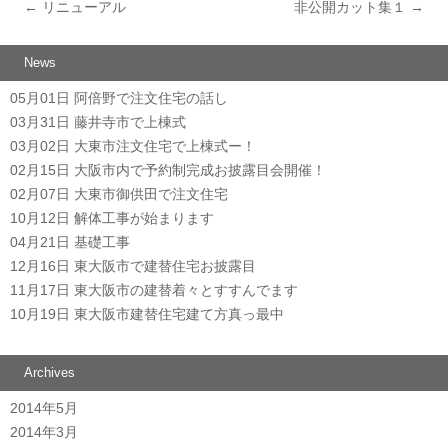
←
リニューアル
非公開カット集１
→
投稿ナビゲーション
News
05月01日
阿倍野で注文住宅の話し
03月31日
藤井寺市で上棟式
03月02日
大東市注文住宅で上棟式ー！
02月15日
大阪市内で予約制完成お披露目会開催！
02月07日
大東市御供田で注文住宅
10月12日
解体工事が始まります
04月21日
基礎工事
12月16日
東大阪市で建替住宅お披露目
11月17日
東大阪市の建替着々とすすんでます
10月19日
東大阪市建替住宅建て方真っ最中
Archives
2014年5月
2014年3月