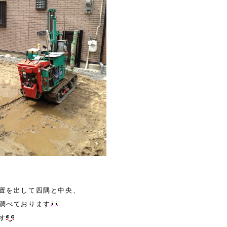
置を出して四隅と中央、
調べております
す