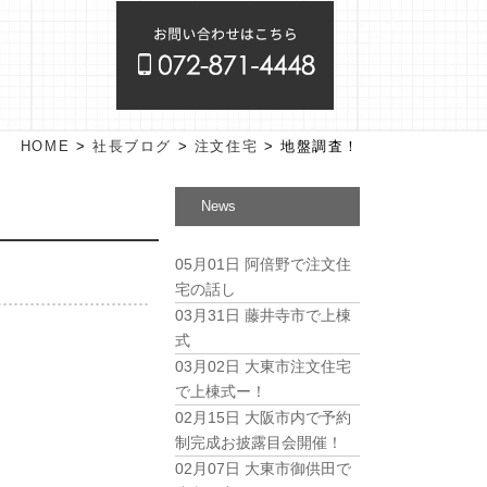
HOME
>
社長ブログ
>
注文住宅
>
地盤調査！
News
05月01日
阿倍野で注文住
宅の話し
03月31日
藤井寺市で上棟
式
03月02日
大東市注文住宅
で上棟式ー！
02月15日
大阪市内で予約
制完成お披露目会開催！
02月07日
大東市御供田で