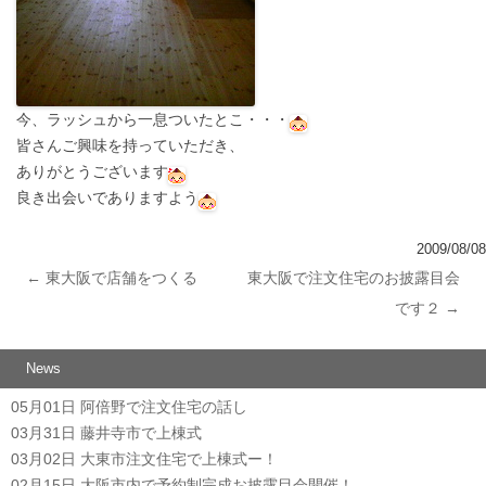
今、ラッシュから一息ついたとこ・・・
皆さんご興味を持っていただき、
ありがとうございます
良き出会いでありますよう
2009/08/08
←
東大阪で店舗をつくる
東大阪で注文住宅のお披露目会
投稿ナビゲーション
です２
→
News
05月01日
阿倍野で注文住宅の話し
03月31日
藤井寺市で上棟式
03月02日
大東市注文住宅で上棟式ー！
02月15日
大阪市内で予約制完成お披露目会開催！