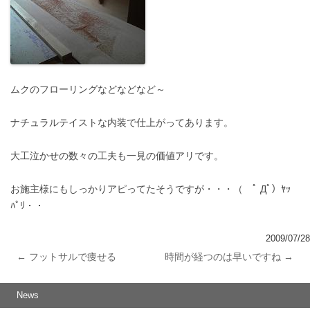
ムクのフローリングなどなどなど～
ナチュラルテイストな内装で仕上がってあります。
大工泣かせの数々の工夫も一見の価値アリです。
お施主様にもしっかりアピってたそうですが・・・（ ﾟ Дﾟ）ﾔｯ
ﾊﾟﾘ・・
2009/07/28
←
フットサルで痩せる
時間が経つのは早いですね
→
投稿ナビゲーション
News