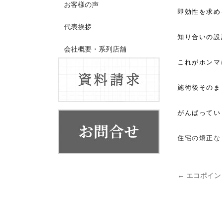
お客様の声
即効性を求め
代表挨拶
知り合いの設
会社概要・系列店舗
これがホンマ
施術後そのま
がんばってい
住宅の矯正な
←
エコポイン
投稿