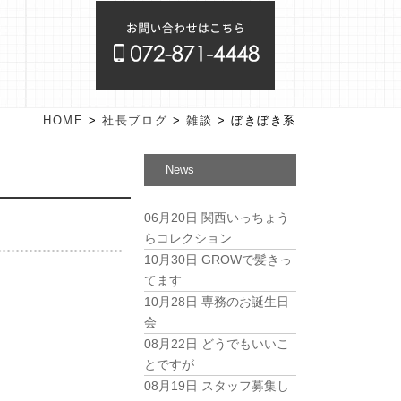
HOME
>
社長ブログ
>
雑談
>
ぼきぼき系
News
06月20日
関西いっちょう
らコレクション
10月30日
GROWで髪きっ
てます
10月28日
専務のお誕生日
会
08月22日
どうでもいいこ
とですが
08月19日
スタッフ募集し