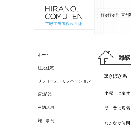
ぼきぼき系 | 東
ホーム
雑談
注文住宅
ぼきぼき系
リフォーム・リノベーション
水曜日は定休
店舗設計
有効活用
朝一番に現場
施工事例
なかなか時間