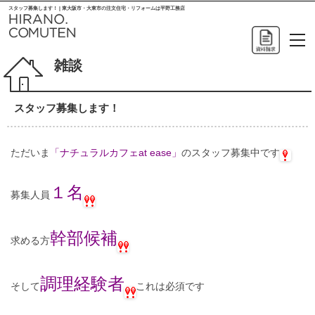
スタッフ募集します！ | 東大阪市・大東市の注文住宅・リフォームは平野工務店
雑談
スタッフ募集します！
ただいま
「ナチュラルカフェat ease」
のスタッフ募集中です
１名
募集人員
幹部候補
求める方
調理経験者
そして
これは必須です