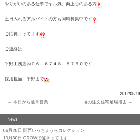
やりがいのある仕事でヤル気、向上心のある方
土日入れるアルバイトの方も同時募集中です
ご応募まってます
ご連絡は
平野工務店㈱０６－６７４８－８７６０です
採用担当 平野まで
2012/08/19
←
本日から通常営業
堺の注文住宅足場撤去
→
投稿ナビゲーション
News
06月20日
関西いっちょうらコレクション
10月30日
GROWで髪きってます