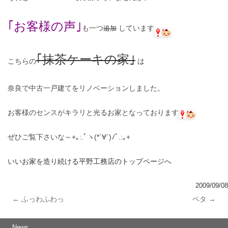
｢お客様の声｣
も一つ
しています
追加
｢抹茶ケーキの家｣
こちらの
は
奈良で中古一戸建てをリノベーションしました。
お客様のセンスがキラリと光るお家となっております
ぜひご覧下さいな～+｡:.ﾟヽ(*´∀`)ﾉﾟ.:｡+
いいお家を造り続ける平野工務店のトップページへ
2009/09/08
←
ふっわふわっ
ペタ
→
投稿ナビゲーション
News