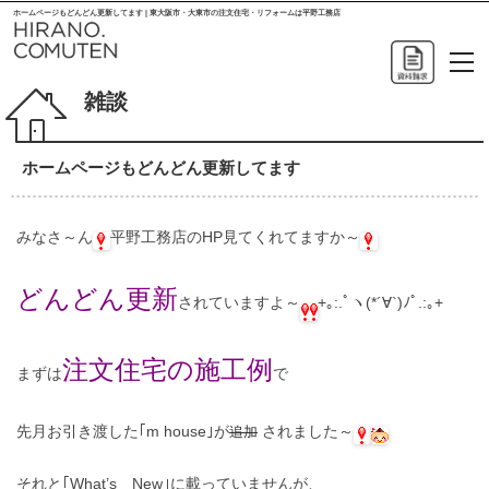
ホームページもどんどん更新してます | 東大阪市・大東市の注文住宅・リフォームは平野工務店
雑談
ホームページもどんどん更新してます
みなさ～ん
平野工務店のHP見てくれてますか～
どんどん更新
されていますよ～
+｡:.ﾟヽ(*´∀`)ﾉﾟ.:｡+
注文住宅の施工例
まずは
で
先月お引き渡した｢m house｣が
されました～
追加
それと｢What’s New｣に載っていませんが、