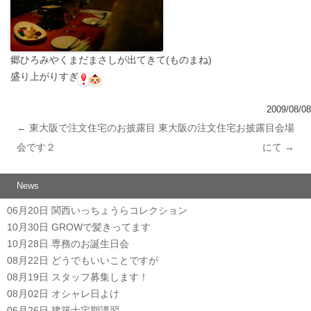
郷ひろみやくまだまさしが出てきて(ものまね)
盛り上がりすぎ
2009/08/08
←
東大阪で注文住宅のお披露目
東大阪の注文住宅お披露目会場
投稿ナビゲーション
会です２
にて
→
News
06月20日
関西いっちょうらコレクション
10月30日
GROWで髪きってます
10月28日
専務のお誕生日会
08月22日
どうでもいいことですが
08月19日
スタッフ募集します！
08月02日
オシャレ日よけ
06月26日
建築士定期講習