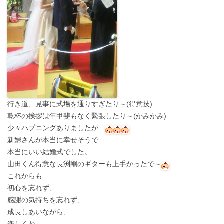
行き道、見事に式場を通りすぎたり～(得意技)
乾杯の挨拶は年甲斐もなく緊張したり～(かみかみ)
少々ハプニングありましたが…
新婦さんが本当に幸せそうで
本当にいい結婚式でした。
山田くん得意な長渕剛のギターも上手かったで～
これからも
初心を忘れず、
感謝の気持ちを忘れず、
成長しあいながら、
楽しくね～。