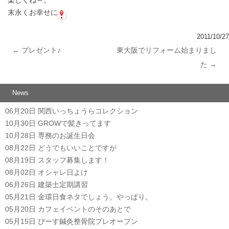
末永くお幸せに
2011/10/27
←
プレゼント♪
東大阪でリフォーム始まりまし
投稿ナビゲーション
た
→
News
06月20日
関西いっちょうらコレクション
10月30日
GROWで髪きってます
10月28日
専務のお誕生日会
08月22日
どうでもいいことですが
08月19日
スタッフ募集します！
08月02日
オシャレ日よけ
06月26日
建築士定期講習
05月21日
金環日食ネタでしょう。やっぱり。
05月20日
カフェイベントのそのあとで
05月15日
ぴーす鍼灸整骨院プレオープン