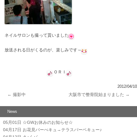
ネイルサロンも撮って貰いました
放送される日がくるのが、楽しみです～
ＯＲＩ
2012/04/10
←
撮影中
大阪市で整骨院始まりました
→
投稿ナビゲーション
News
05月01日
☆GWお休みのお知らせ☆
04月17日
お花見バーべキュ→テラスバーベキュー♪
04月12日
さ♪く♪ら