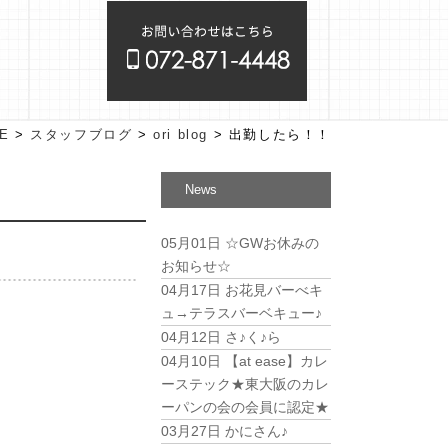
E
>
スタッフブログ
>
ori blog
>
出勤したら！！
News
05月01日
☆GWお休みの
お知らせ☆
04月17日
お花見バーべキ
ュ→テラスバーベキュー♪
04月12日
さ♪く♪ら
04月10日
【at ease】カレ
ーステック★東大阪のカレ
ーパンの会の会員に認定★
03月27日
かにさん♪