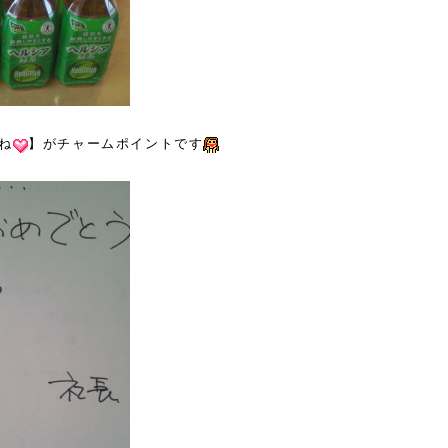
ね
】がチャームポイントです