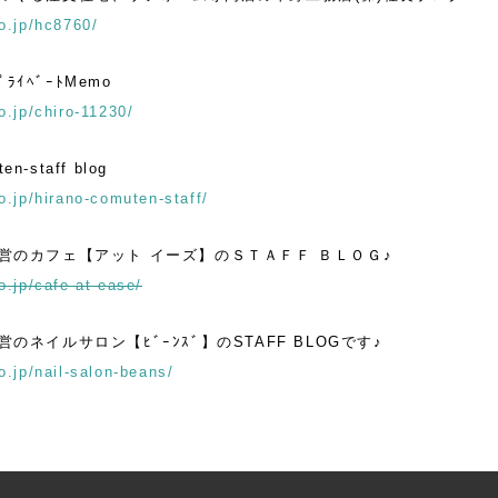
o.jp/hc8760/
ﾌﾟﾗｲﾍﾞｰﾄMemo
o.jp/chiro-11230/
en-staff blog
o.jp/hirano-comuten-staff/
営のカフェ【アット イーズ】のＳＴＡＦＦ ＢＬＯＧ♪
o.jp/cafe-at-ease/
のネイルサロン【ﾋﾞｰﾝｽﾞ】のSTAFF BLOGです♪
o.jp/nail-salon-beans/
ナビゲーション