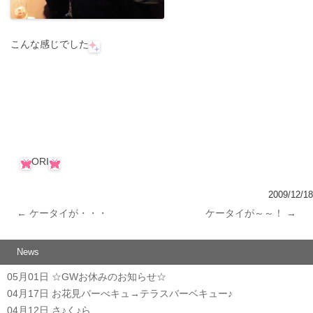
こんな感じでした
ORI
2009/12/18
←
ケータイが・・・
ケータイが～～！
→
投稿ナビゲーション
News
05月01日
☆GWお休みのお知らせ☆
04月17日
お花見バーべキュ→テラスバーベキュー♪
04月12日
さ♪く♪ら