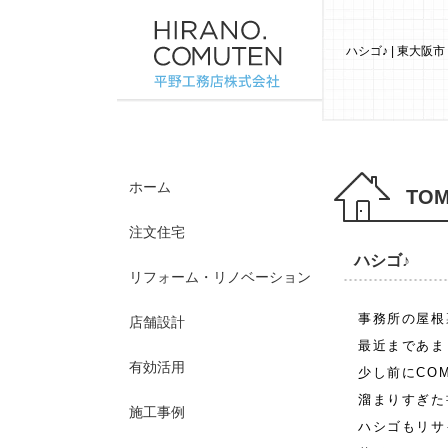
ハシゴ♪ | 東大
ホーム
TOM
注文住宅
ハシゴ♪
リフォーム・リノベーション
事務所の屋根
店舗設計
最近まであま
有効活用
少し前にCOMUT
溜まりすぎた
施工事例
ハシゴもリサ