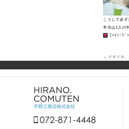
こうして必ず
本当は1人の
【=ﾃｨｰﾄﾞ
←
ドキドキ。
投稿