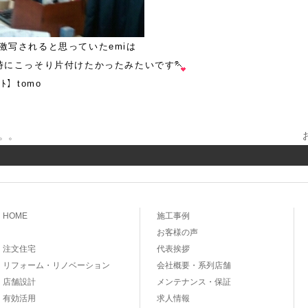
激写されると思っていたemiは
時にこっそり片付けたかったみたいです
ｯﾄ】tomo
。。
ナビゲーション
HOME
施工事例
お客様の声
注文住宅
代表挨拶
リフォーム・リノベーション
会社概要・系列店舗
店舗設計
メンテナンス・保証
有効活用
求人情報