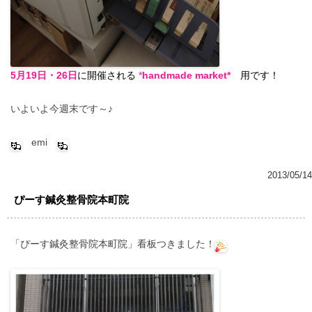
5月19日・26日
に開催される
*
handmade market*
用です！
いよいよ今週末です～♪
emi
2013/05/14
ぴーす鍼灸整骨院本町院
「ぴーす鍼灸整骨院本町院」看板つきました！