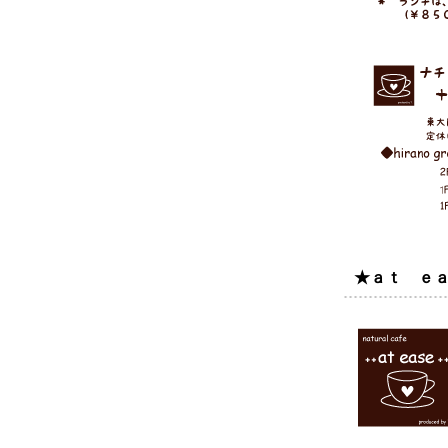
★ａｔ ｅａｓ