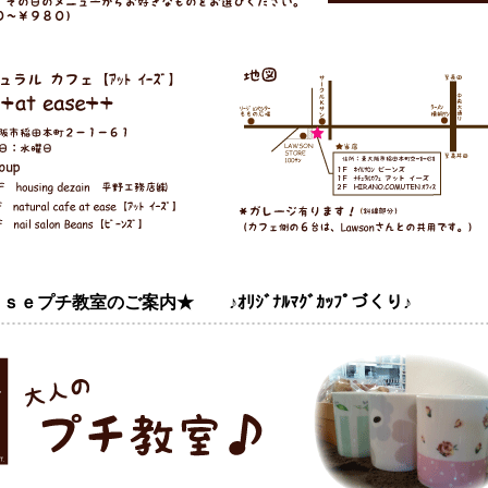
ｅプチ教室のご案内★ ♪ｵﾘｼﾞﾅﾙﾏｸﾞｶｯﾌﾟづくり♪