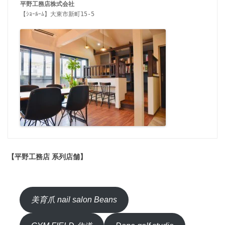
【ｼｮｰﾙｰﾑ】大東市新町15-5

【平野工務店 系列店舗】
美育爪 nail salon Beans