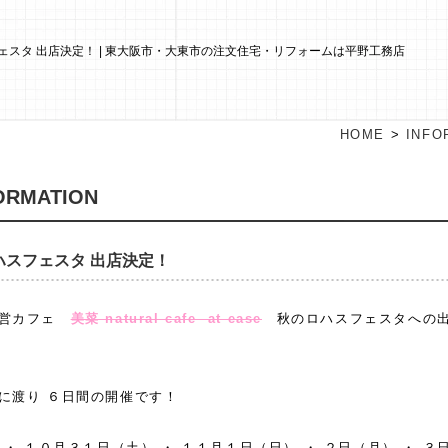
ェスタ 出店決定！ | 東大阪市・大東市の注文住宅・リフォームは平野工務店
HOME
>
INFO
ORMATION
ハスフェスタ 出店決定！
直営カフェ
美菜 natural cafe at ease
秋のロハスフェスタへの
に渡り ６日間の開催です！
・・ １０月３１日（土） ・ １１月１日（日） ・ ２日（月） ・ ３