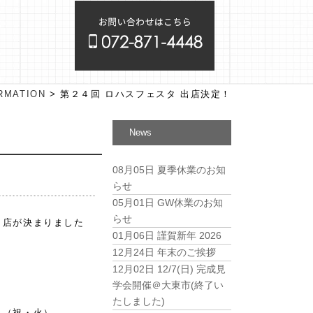
RMATION
>
第２４回 ロハスフェスタ 出店決定！
News
08月05日
夏季休業のお知
らせ
05月01日
GW休業のお知
らせ
出店が決まりました
01月06日
謹賀新年 2026
12月24日
年末のご挨拶
12月02日
12/7(日) 完成見
学会開催＠大東市(終了い
たしました)
日（祝・火）