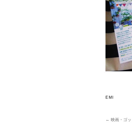
EMI
←
映画・ゴッ
投稿