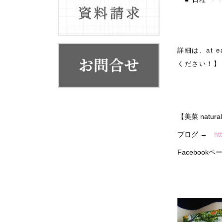
お客様の声
１１月７
代表挨拶
会社概要・系列店舗
詳細は、at 
ください！】
【美菜 natural
ブログ →
ht
Facebookペ