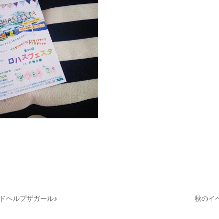
ドヘルプザガール♪
秋のイ
ナビゲーション