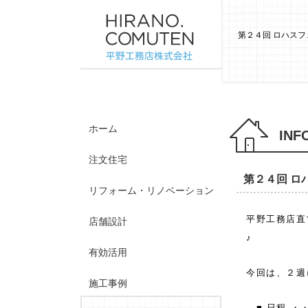
第２４回 ロハスフ
ホーム
INF
注文住宅
第２４回 ロ
リフォーム・リノベーション
平野工務店
店舗設計
♪
有効活用
今回は、２週
施工事例
■ 日程 ・