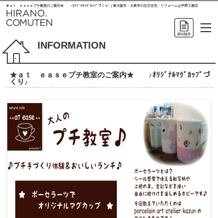
★ａｔ ｅａｓｅプチ教室のご案内★ ♪ｵﾘｼﾞﾅﾙﾏｸﾞｶｯﾌﾟづくり♪ | 東大阪市・大東市の注文住宅・リフォームは平野工務店
INFORMATION
★ａｔ ｅａｓｅプチ教室のご案内★ ♪ｵﾘｼﾞﾅﾙﾏｸﾞｶｯﾌﾟづ
くり♪