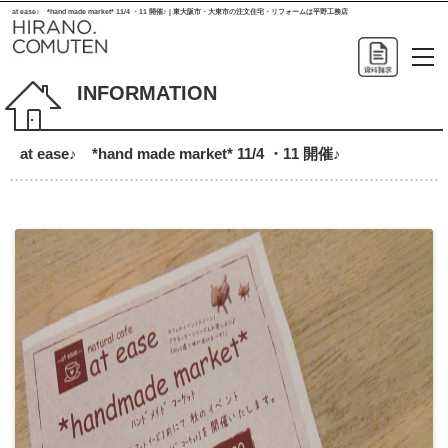
at ease♪ *hand made market* 11/4 ・11 開催♪ | 東大阪市・大東市の注文住宅・リフォームは平野工務店
INFORMATION
at ease♪ *hand made market* 11/4 ・11 開催♪