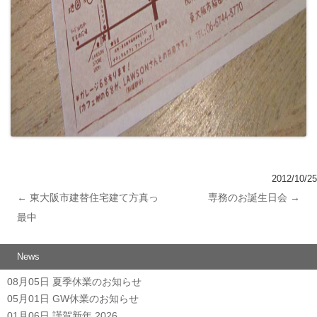
2012/10/25
←
東大阪市建替住宅建て方真っ
専務のお誕生日会
→
投稿ナビゲーション
最中
News
08月05日
夏季休業のお知らせ
05月01日
GW休業のお知らせ
01月06日
謹賀新年 2026