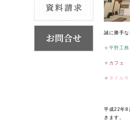
お客様の声
代表挨拶
会社概要・系列店舗
誠に勝手な
★
平野工
★
カフェ 
★
ネイル
平成22年
きます。