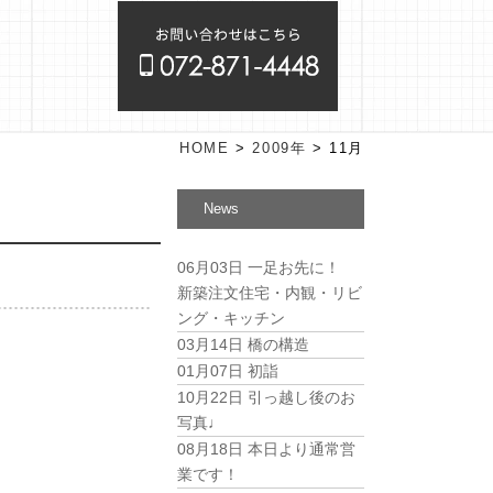
HOME
>
2009年
>
11月
News
06月03日
一足お先に！
新築注文住宅・内観・リビ
ング・キッチン
03月14日
橋の構造
人で
01月07日
初詣
10月22日
引っ越し後のお
写真♩
08月18日
本日より通常営
業です！