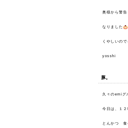
奥様から警告
なりました
くやしいので
yosshi
豚。
久々のemi
今日は、１２
とんかつ 食