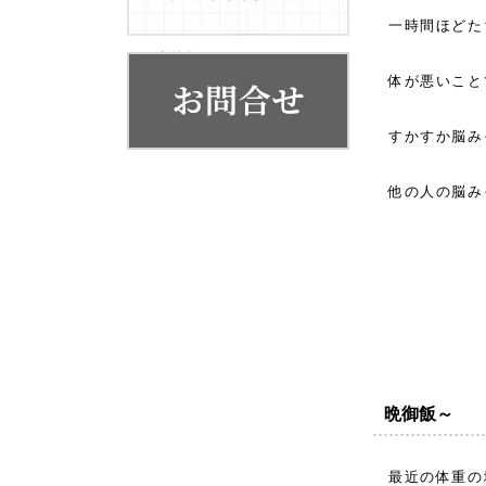
お客様の声
一時間ほどた
代表挨拶
体が悪いこと
会社概要・系列店舗
すかすか
他の人の脳み
晩御飯～
最近の体重の