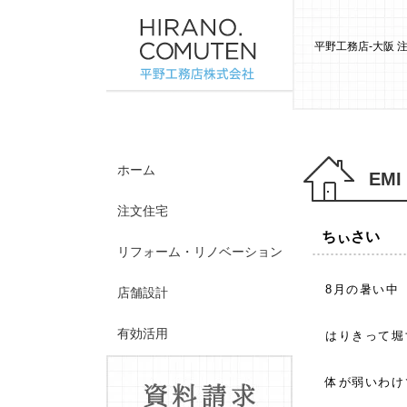
平野工務店-大阪
ホーム
EMI
注文住宅
ちぃさい
リフォーム・リノベーション
8月の
店舗設計
有効活用
はりきって堀
施工事例
体が弱いわけ