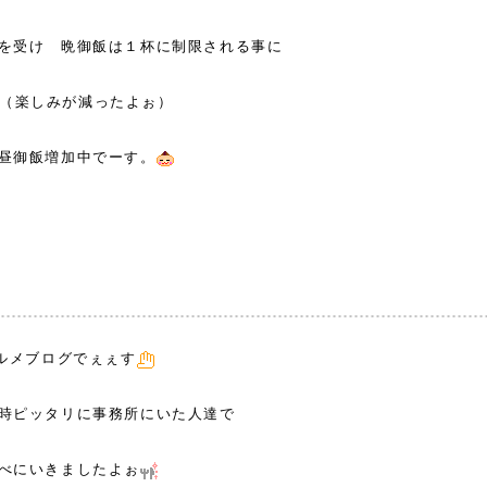
を受け 晩御飯は１杯に制限される事に
（楽しみが減ったよぉ）
昼御飯増加中でーす。
グルメブログでぇぇす
時ピッタリに事務所にいた人達で
べにいきましたよぉ