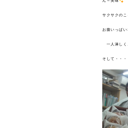
ん～美味
サクサクのこ
お腹いっぱい
一人淋しく
そして・・・