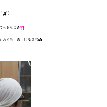
 Дﾟ）
でもおなじみ
もの担当 吉川ｻﾝを激写