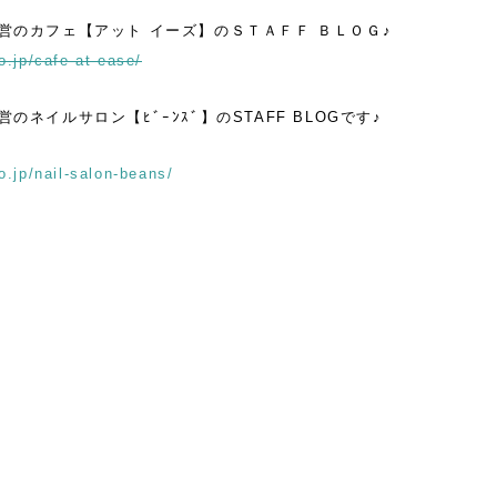
営のカフェ【アット イーズ】のＳＴＡＦＦ ＢＬＯＧ♪
o.jp/cafe-at-ease/
のネイルサロン【ﾋﾞｰﾝｽﾞ】のSTAFF BLOGです♪
o.jp/nail-salon-beans/