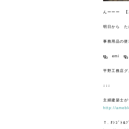
んーーー 【
明日から た
事務用品の便
emi
平野工務店グ
↓↓↓
主婦建築士が
http://amebl
Ｔ. ｵｼｺﾞﾄ&