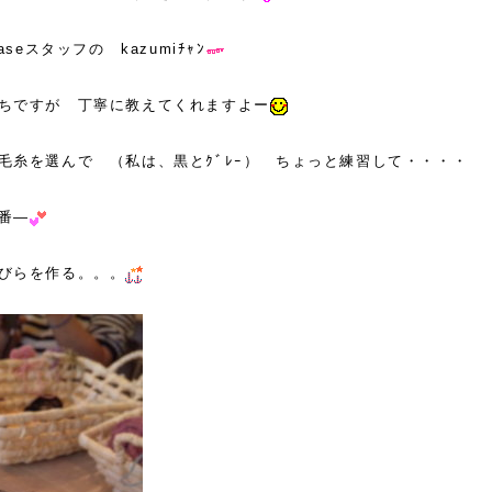
aseスタッフの kazumiﾁｬﾝ
ちですが 丁寧に教えてくれますよー
毛糸を選んで （私は、黒とｸﾞﾚｰ） ちょっと練習して・・・・
番—
びらを作る。。。