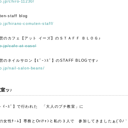
o.jp/chiro-11230/
en-staff blog
o.jp/hirano-comuten-staff/
営のカフェ【アット イーズ】のＳＴＡＦＦ ＢＬＯＧ♪
o.jp/cafe-at-ease/
のネイルサロン【ﾋﾞｰﾝｽﾞ】のSTAFF BLOGです♪
o.jp/nail-salon-beans/
室ッ♪
【ｱｯﾄ ｲｰｽﾞ】で行われた 「大人のプチ教室」に
女性ﾁｰﾑ】専務とOriﾁｬﾝと私の３人で 参加してきましたぁ(´0ﾉ｀