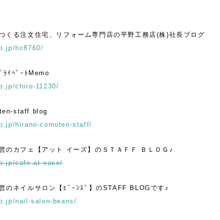
つくる注文住宅、リフォーム専門店の平野工務店(株)社長ブログ
o.jp/hc8760/
ﾌﾟﾗｲﾍﾞｰﾄMemo
o.jp/chiro-11230/
en-staff blog
o.jp/hirano-comuten-staff/
営のカフェ【アット イーズ】のＳＴＡＦＦ ＢＬＯＧ♪
o.jp/cafe-at-ease/
のネイルサロン【ﾋﾞｰﾝｽﾞ】のSTAFF BLOGです♪
o.jp/nail-salon-beans/