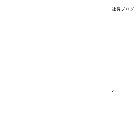
主婦建築
社長ブログ
Ｔ. ｵ
hiran
平野工務
♪
平野工務