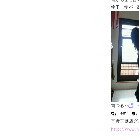
物干し竿が 
首つる～
っ
emi
平野工務店グ
http://www.