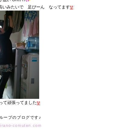
高いみたいで 足ぴーん なってます
て頑張ってました
ループのブログです♪
hirano-comuten.com