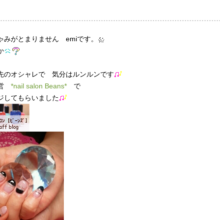
ゃみがとまりません emiです。
か
先のオシャレで 気分はルンルンです
直営
*nail salon Beans*
で
ジしてもらいました