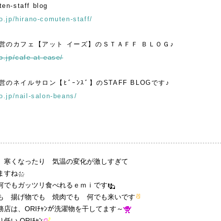
en-staff blog
o.jp/hirano-comuten-staff/
営のカフェ【アット イーズ】のＳＴＡＦＦ ＢＬＯＧ♪
o.jp/cafe-at-ease/
のネイルサロン【ﾋﾞｰﾝｽﾞ】のSTAFF BLOGです♪
o.jp/nail-salon-beans/
 寒くなったり 気温の変化が激しすぎて
ますね
何でもガッツリ食べれるｅｍｉです
も 揚げ物でも 焼肉でも 何でも来いです
店は、ORIﾁｬﾝが洗濯物を干してます～
い ORIﾁｬﾝ