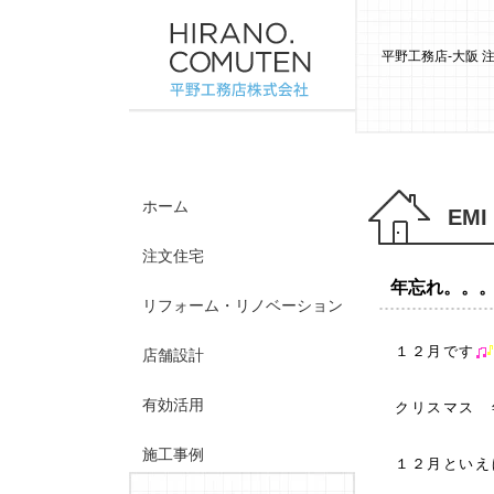
平野工務店-大阪
ホーム
EMI
注文住宅
年忘れ。。
リフォーム・リノベーション
１２月です
店舗設計
有効活用
クリスマス 
施工事例
１２月といえ