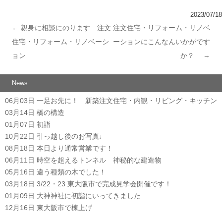
2023/07/18
←
親身に相談にのります 注文
注文住宅・リフォーム・リノベ
投稿ナビゲーション
住宅・リフォーム・リノベーシ
ーションにこんなんいかがです
ョン
か？
→
News
06月03日
一足お先に！ 新築注文住宅・内観・リビング・キッチン
03月14日
橋の構造
01月07日
初詣
10月22日
引っ越し後のお写真♩
08月18日
本日より通常営業です！
06月11日
時空を超えるトンネル 神秘的な建造物
05月16日
違う種類の木でした！
03月18日
3/22・23 東大阪市で完成見学会開催です！
01月09日
大神神社に初詣にいってきました
12月16日
東大阪市で棟上げ