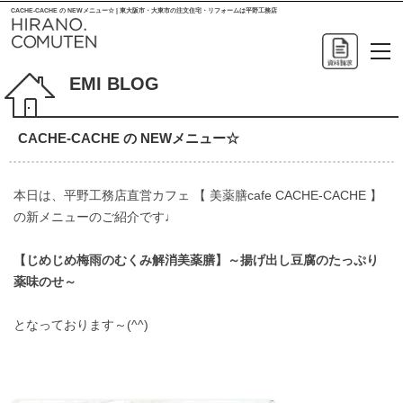
CACHE-CACHE の NEWメニュー☆ | 東大阪市・大東市の注文住宅・リフォームは平野工務店
EMI BLOG
CACHE-CACHE の NEWメニュー☆
本日は、平野工務店直営カフェ 【 美薬膳cafe CACHE-CACHE 】
の新メニューのご紹介です♩
【じめじめ梅雨のむくみ解消美薬膳】～揚げ出し豆腐のたっぷり
薬味のせ～
となっております～(^^)