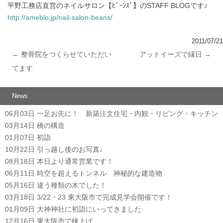
平野工務店直営のネイルサロン【ﾋﾞｰﾝｽﾞ】のSTAFF BLOGです♪
http://ameblo.jp/nail-salon-beans/
2011/07/21
←
整骨院をつくらせていただい
アットイーズで縁日
→
投稿ナビゲーション
てます
News
06月03日
一足お先に！ 新築注文住宅・内観・リビング・キッチン
03月14日
橋の構造
01月07日
初詣
10月22日
引っ越し後のお写真♩
08月18日
本日より通常営業です！
06月11日
時空を超えるトンネル 神秘的な建造物
05月16日
違う種類の木でした！
03月18日
3/22・23 東大阪市で完成見学会開催です！
01月09日
大神神社に初詣にいってきました
12月16日
東大阪市で棟上げ