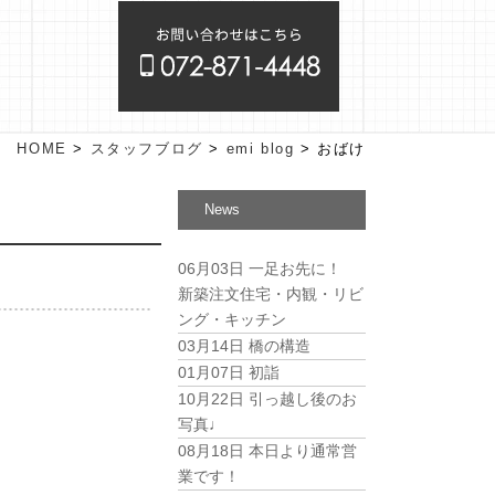
HOME
>
スタッフブログ
>
emi blog
>
おばけ
News
06月03日
一足お先に！
新築注文住宅・内観・リビ
ング・キッチン
03月14日
橋の構造
01月07日
初詣
10月22日
引っ越し後のお
写真♩
08月18日
本日より通常営
業です！