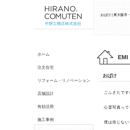
おばけ | 東大阪
ホーム
EMI
注文住宅
おばけ
リフォーム・リノベーション
ごふさたです
店舗設計
有効活用
心霊写真って
施工事例
僕は信じない