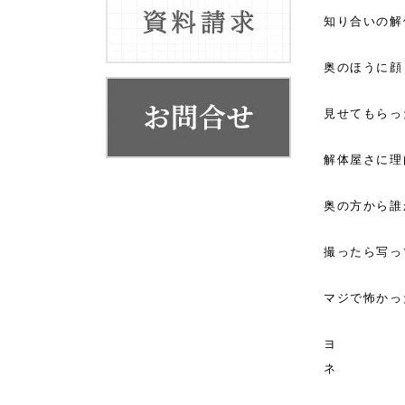
お客様の声
知り合いの解
代表挨拶
奥のほうに顔
会社概要・系列店舗
見せてもらっ
解体屋さに理
奥の方から誰
撮ったら写っ
マジで怖かっ
ヨ