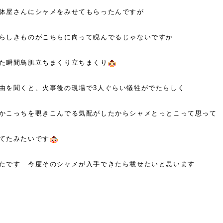
体屋さんにシャメをみせてもらったんですが
らしきものがこちらに向って睨んでるじゃないですか
た瞬間鳥肌立ちまくり立ちまくり
由を聞くと、火事後の現場で3人ぐらい犠牲がでたらしく
かこっちを覗きこんでる気配がしたからシャメとっとこって思って
てたみたいです
たです 今度そのシャメが入手できたら載せたいと思います