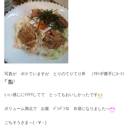
写真が ボケていますが とりのてりてり丼 （ﾜﾀｼが勝手にﾈｰﾐﾝ
ｸﾞ
）
いい感じにﾃﾘﾃﾘしてて とってもおいしかったです
ボリューム満点で お腹 ﾊﾟﾝﾊﾟﾝな お昼になりました—
ごちそうさま～(・∀・)