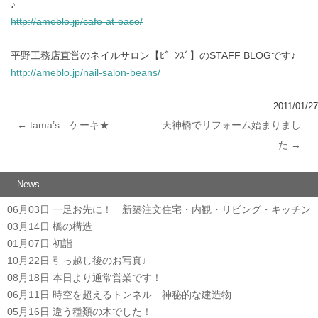
♪
http://ameblo.jp/cafe-at-ease/
平野工務店直営のネイルサロン【ﾋﾞｰﾝｽﾞ】のSTAFF BLOGです♪
http://ameblo.jp/nail-salon-beans/
2011/01/27
←
tama’s ケーキ★
天神橋でリフォーム始まりまし
投稿ナビゲーション
た
→
News
06月03日
一足お先に！ 新築注文住宅・内観・リビング・キッチン
03月14日
橋の構造
01月07日
初詣
10月22日
引っ越し後のお写真♩
08月18日
本日より通常営業です！
06月11日
時空を超えるトンネル 神秘的な建造物
05月16日
違う種類の木でした！