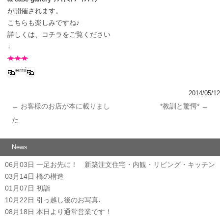
が開催されます。
こちらも楽しみですね♪
詳しくは、コチラをご覧ください
↓
★★★
emi
2014/05/12
←
お客様のお店が本に載りまし
*教訓と驚愕*
→
投稿ナビゲーション
た
News
06月03日
一足お先に！ 新築注文住宅・内観・リビング・キッチン
03月14日
橋の構造
01月07日
初詣
10月22日
引っ越し後のお写真♩
08月18日
本日より通常営業です！