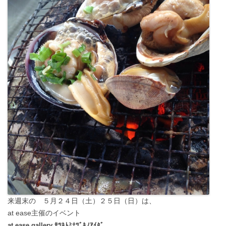
来週末の ５月２４日（土）２５日（日）は、
at ease主催のイベント
at ease gallery ｻﾂｷﾄﾐﾅﾂﾞｷﾉｱｲﾀﾞ