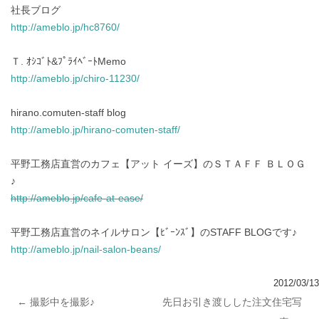
社長ブログ
http://ameblo.jp/hc8760/
Ｔ. ｵｼｺﾞﾄ&ﾌﾟﾗｲﾍﾞｰﾄMemo
http://ameblo.jp/chiro-11230/
hirano.comuten-staff blog
http://ameblo.jp/hirano-comuten-staff/
平野工務店直営のカフェ【アット イーズ】のＳＴＡＦＦ ＢＬＯＧ
♪
http://ameblo.jp/cafe-at-ease/
平野工務店直営のネイルサロン【ﾋﾞｰﾝｽﾞ】のSTAFF BLOGです♪
http://ameblo.jp/nail-salon-beans/
2012/03/13
←
撮影中を撮影♪
先日お引き渡しした注文住宅写
投稿ナビゲーション