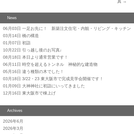
真
→
News
06月03日
一足お先に！ 新築注文住宅・内観・リビング・キッチン
03月14日
橋の構造
01月07日
初詣
10月22日
引っ越し後のお写真♩
08月18日
本日より通常営業です！
06月11日
時空を超えるトンネル 神秘的な建造物
05月16日
違う種類の木でした！
03月18日
3/22・23 東大阪市で完成見学会開催です！
01月09日
大神神社に初詣にいってきました
12月16日
東大阪市で棟上げ
Archives
2026年6月
2026年3月