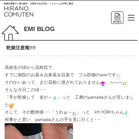
乾燥注意報!!!! | 東大阪市・大東市の注文住宅・リフォームは平野工務店
EMI BLOG
乾燥注意報!!!!
高校生の頃から花粉症で、
すでに病院のお薬＆点鼻薬＆目薬で フル防御のemiです
そのかいあって、まだ花粉に侵されておりません
へへへ
そんな今日この頃･･･
「手が乾燥して 皮が～
」っと 工務のyamadaさんが言いまし
た
そして、その数秒後･･･「うわぁ～
」っと ｽﾀｯﾌORIちゃん
何事かと思い、yamadaさんの手を見に行くと･･･