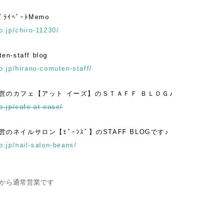
ﾌﾟﾗｲﾍﾞｰﾄMemo
o.jp/chiro-11230/
en-staff blog
o.jp/hirano-comuten-staff/
営のカフェ【アット イーズ】のＳＴＡＦＦ ＢＬＯＧ♪
o.jp/cafe-at-ease/
のネイルサロン【ﾋﾞｰﾝｽﾞ】のSTAFF BLOGです♪
o.jp/nail-salon-beans/
から通常営業です
ナビゲーション