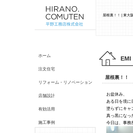
屋根裏！！ | 東
ホーム
EMI
注文住宅
屋根裏！！
リフォーム・リノベーション
お盆休み、
店舗設計
ある日を境に
塗らずにキャ
有効活用
真っ黒になった
施工事例
今日は、事務