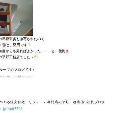
の屋根裏姿も激写されたので
ス
と、激写です
角度からも撮ればよかった・・・と、後悔
の平野工務店でした～
ループのブログです♪
hirano-comuten.com
つくる注文住宅、リフォーム専門店の平野工務店(株)社長ブログ
o.jp/hc8760/