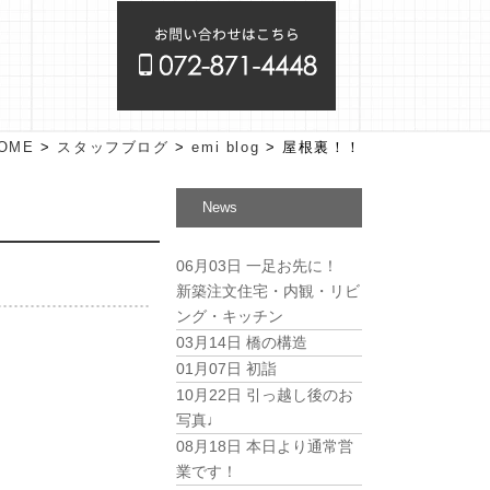
OME
>
スタッフブログ
>
emi blog
>
屋根裏！！
News
06月03日
一足お先に！
新築注文住宅・内観・リビ
ング・キッチン
03月14日
橋の構造
01月07日
初詣
10月22日
引っ越し後のお
写真♩
08月18日
本日より通常営
業です！