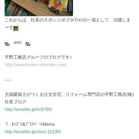
これからは 社長のスポンジボブｺﾚｸｼｮﾝの一員として 活躍しま
ーす
emi
平野工務店グループのブログです♪
http://www.hirano-comuten.com
↓↓↓
主婦建築士がつくる注文住宅、リフォーム専門店の平野工務店(株)
社長ブログ
http://ameblo.jp/hc8760/
Ｔ. ｵｼｺﾞﾄ&ﾌﾟﾗｲﾍﾞｰﾄMemo
http://ameblo.jp/chiro-11230/