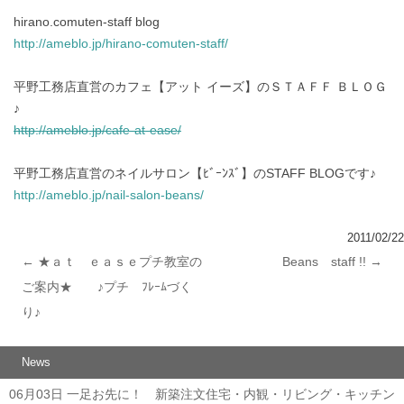
hirano.comuten-staff blog
http://ameblo.jp/hirano-comuten-staff/
平野工務店直営のカフェ【アット イーズ】のＳＴＡＦＦ ＢＬＯＧ
♪
http://ameblo.jp/cafe-at-ease/
平野工務店直営のネイルサロン【ﾋﾞｰﾝｽﾞ】のSTAFF BLOGです♪
http://ameblo.jp/nail-salon-beans/
2011/02/22
←
★ａｔ ｅａｓｅプチ教室の
Beans staff !!
→
投稿ナビゲーション
ご案内★ ♪プチ ﾌﾚｰﾑづく
り♪
News
06月03日
一足お先に！ 新築注文住宅・内観・リビング・キッチン