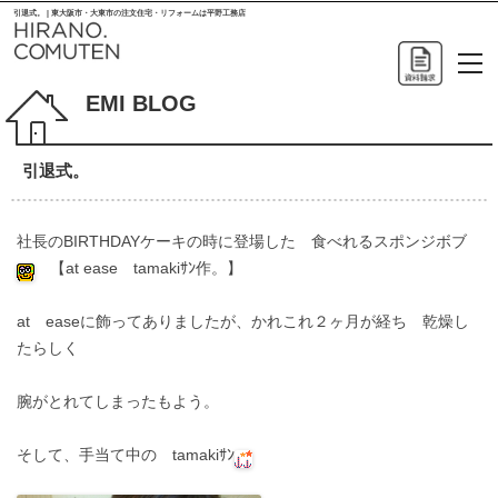
引退式。 | 東大阪市・大東市の注文住宅・リフォームは平野工務店
EMI BLOG
引退式。
社長のBIRTHDAYケーキの時に登場した 食べれるスポンジボブ
【at ease tamakiｻﾝ作。】
at easeに飾ってありましたが、かれこれ２ヶ月が経ち 乾燥し
たらしく
腕がとれてしまったもよう。
そして、手当て中の tamakiｻﾝ