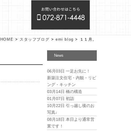
HOME
>
スタッフブログ
>
emi blog
>
１１月。
News
06月03日
一足お先に！
新築注文住宅・内観・リビ
ング・キッチン
03月14日
橋の構造
01月07日
初詣
10月22日
引っ越し後のお
写真♩
08月18日
本日より通常営
業です！