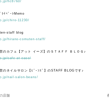
o.jp/hc8760/
ﾌﾟﾗｲﾍﾞｰﾄMemo
o.jp/chiro-11230/
en-staff blog
o.jp/hirano-comuten-staff/
営のカフェ【アット イーズ】のＳＴＡＦＦ ＢＬＯＧ♪
o.jp/cafe-at-ease/
のネイルサロン【ﾋﾞｰﾝｽﾞ】のSTAFF BLOGです♪
o.jp/nail-salon-beans/
の店舗
ナビゲーション