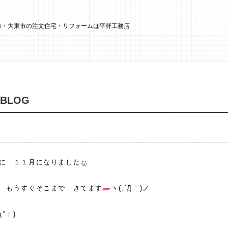
阪市・大東市の注文住宅・リフォームは平野工務店
 BLOG
に １１月になりました
 もうすぐそこまで きてます
ヽ(;´Д｀)ノ
°；)