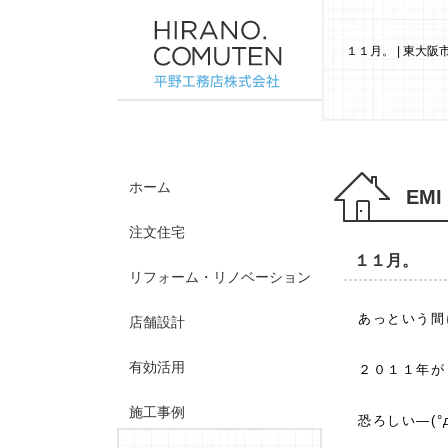
１１月。 | 東大
ホーム
EMI
注文住宅
１１月。
リフォーム・リノベーション
あっという間
店舗設計
有効活用
２０１１年が
施工事例
恐ろしい—(°д