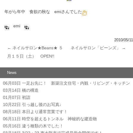
年がら年中 食欲の秋な emiさんでした
emi
2010/05/11
←
ネイルサロン★Beans★ ５
ネイルサロン「ビーンズ」
→
投稿ナビゲーション
月１５日（土） OPEN!!
News
06月03日
一足お先に！ 新築注文住宅・内観・リビング・キッチン
03月14日
橋の構造
01月07日
初詣
10月22日
引っ越し後のお写真♩
08月18日
本日より通常営業です！
06月11日
時空を超えるトンネル 神秘的な建造物
05月16日
違う種類の木でした！
03月18日
3/22・23 東大阪市で完成見学会開催です！