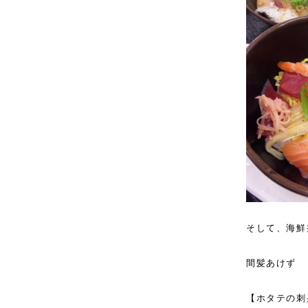
そして、海鮮
間髪あけず
【ホタテの