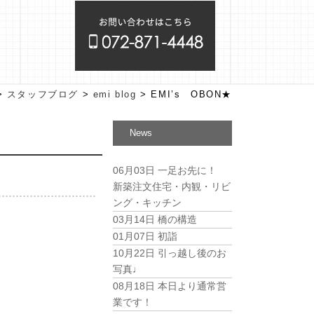
>
スタッフブログ
>
emi blog
>
EMI’s OBON★
News
06月03日
一足お先に！
新築注文住宅・内観・リビ
ング・キッチン
03月14日
橋の構造
01月07日
初詣
10月22日
引っ越し後のお
写真♩
08月18日
本日より通常営
業です！