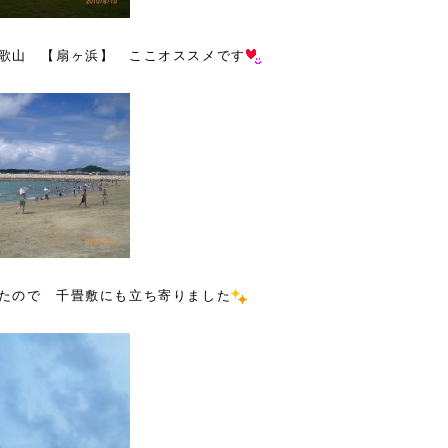
歌山 【扇ヶ浜】 ここオススメです
たので 千畳敷にも立ち寄りました