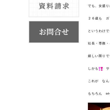
お客様の声
でも、女盛り
代表挨拶
２６歳も ガ
会社概要・系列店舗
というわけで
社長・専務・そ
嬉しい限りで
しかも
サ
これが なん
もちろん
a