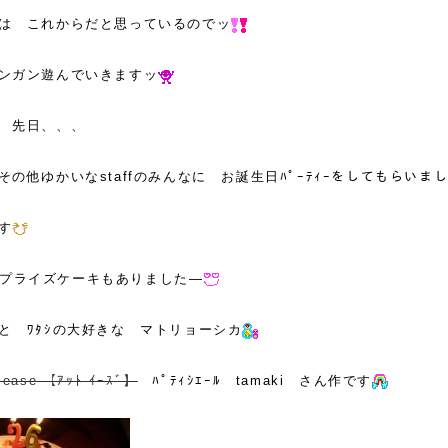
は これからだと思っているのでッ
ンガン遊んでいきますッ
 先日、、、
の他ゆかいなstaffのみんなに お誕生日ﾊﾟｰﾃｨｰをしてもらいま
す
プライズケーキもありました—
と ﾜﾀｼの大好きな マトリョーシカ
t ease 【ｱｯﾄ ｲｰｽﾞ】
ﾊﾟﾃｨｼｴｰﾙ tamaki さん作です