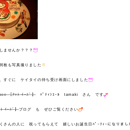
しませんか？？？
何枚も写真撮りました
、すぐに ケイタイの待ち受け画面にしました
ease 【ｱｯﾄ ｲｰｽﾞ】
ﾊﾟﾃｨｼｴｰﾙ tamaki さん です
ｯﾄ ｲｰｽﾞ】
ブログ も ぜひご覧ください
くさんの人に 祝ってもらえて 嬉しいお誕生日ﾊﾟｰﾃｨｰになりまし