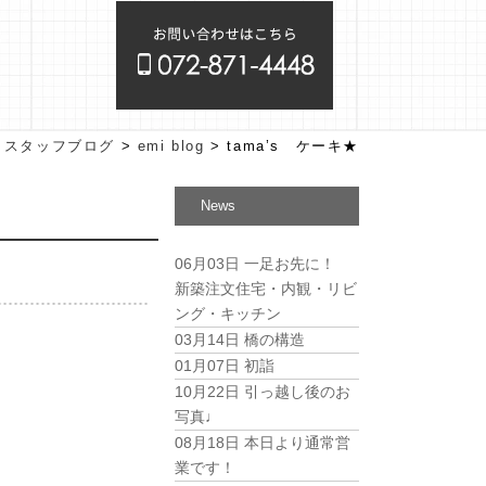
>
スタッフブログ
>
emi blog
>
tama’s ケーキ★
News
06月03日
一足お先に！
新築注文住宅・内観・リビ
ング・キッチン
03月14日
橋の構造
01月07日
初詣
10月22日
引っ越し後のお
写真♩
08月18日
本日より通常営
業です！