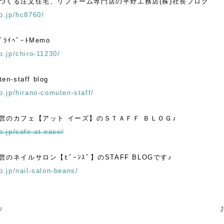
つくる注文住宅、リフォーム専門店の平野工務店(株)社長ブログ
o.jp/hc8760/
ﾌﾟﾗｲﾍﾞｰﾄMemo
o.jp/chiro-11230/
en-staff blog
o.jp/hirano-comuten-staff/
営のカフェ【アット イーズ】のＳＴＡＦＦ ＢＬＯＧ♪
o.jp/cafe-at-ease/
のネイルサロン【ﾋﾞｰﾝｽﾞ】のSTAFF BLOGです♪
o.jp/nail-salon-beans/
♪
ナビゲーション