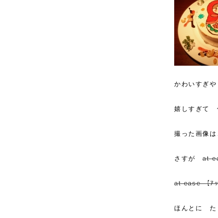
かわいすぎや
嬉しすぎて 
撮った画像は
さすが
at 
at ease 【ｱ
ほんとに た